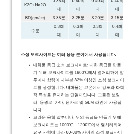
0.35최
0.40최
0.40최
0.40최
0
K2O+Na2O
대
대
대
대
BD(gm/cc)
3.35분
3.25분
3.20분
3.15분
3
0.3최
0.3최
0.3최
0.4최
수분
대
대
대
대
소성 보크사이트는 여러 응용 분야에서 사용됩니다.
내화물 등급 소성 보크사이트: 내화 등급을 만들
기 위해 보크사이트를 1600℃에서 열처리하여 알
루미나 함량이 대부분 82% 이상인 소성 보크사이
트를 생성합니다. 내화물은 고온에서 강도와 화학
적 특성을 유지하는 단열재입니다.
그들은 보일
러, 용광로, 가마, 원자로 및 GLM 라인에 사용됩
니다.
브라운 융합 알루미나: 위의 등급을 만들기 위해
보크사이트는 1000℃ – 1200℃에서 열처리되어
요구 사항에 따라 80-88% 사이의 소성 보크사이