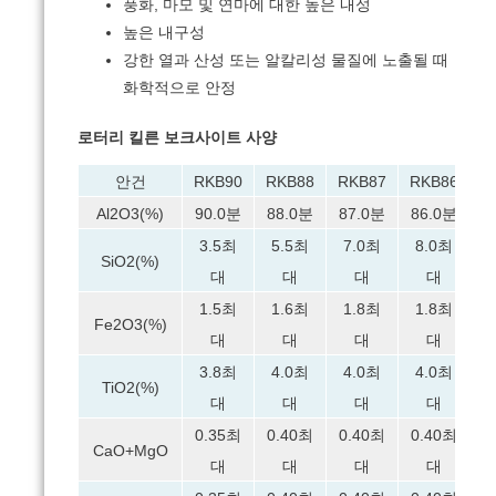
풍화, 마모 및 연마에 대한 높은 내성
높은 내구성
강한 열과 산성 또는 알칼리성 물질에 노출될 때
화학적으로 안정
로터리 킬른 보크사이트 사양
안건
RKB90
RKB88
RKB87
RKB86
R
Al2O3(%)
90.0분
88.0분
87.0분
86.0분
8
3.5최
5.5최
7.0최
8.0최
SiO2(%)
대
대
대
대
1.5최
1.6최
1.8최
1.8최
Fe2O3(%)
대
대
대
대
3.8최
4.0최
4.0최
4.0최
TiO2(%)
대
대
대
대
0.35최
0.40최
0.40최
0.40최
0
CaO+MgO
대
대
대
대