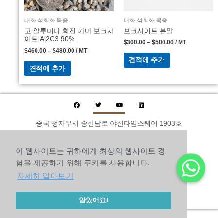
내화 석회화 복증
내화 석회화 복증
고 알루미나 회전 가마 보크사
보크사이트 분말
이트 Ai2O3 90%
$
300.00
–
$
500.00
/ MT
$
460.00
–
$
480.00
/ MT
견적에 추가
견적에 추가
중국 정저우시 송산남로 야신타임스퀘어 1903호
전화: +86 371-63211286
이메일: 2282814432@qq.com
이 웹사이트는 귀하에게 최상의 웹사이트 경
팩스: +86-371-60305637
험을 제공하기 위해 쿠키를 사용합니다.
전화：+86 15890627213
자세히 알아보기
© 2010-2020 허난 쓰쳉 연마 기술 유한 회사 저작권
사이트맵
알았어요!